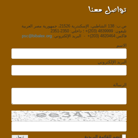
تواصل معنا
ص.ب: 138 الشاطبي، الإسكندرية 21526، جمهورية مصر العربية
تليفون: 4839999 (203)+ ؛ داخلي: 2350-2351
فاكس:4820464 (203)+ - البريد الإلكتروني:
psc@bibalex.org
الاسم
البريد الإلكتروني
الرسالة
انضم للقائمة البريدية