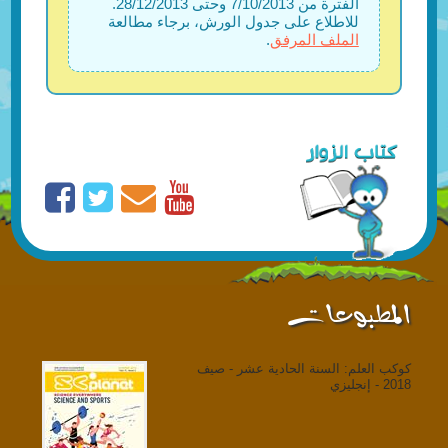
الفترة من 7/10/2013 وحتى 28/12/2013.
للاطلاع على جدول الورش، برجاء مطالعة
الملف المرفق
.
المطبوعات
كوكب العلم: السنة الحادية عشر - صيف
2018 - إنجليزي