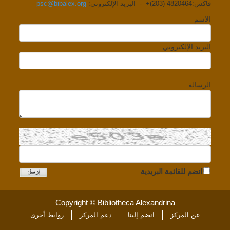
فاكس:4820464 (203)+ - البريد الإلكتروني:
psc@bibalex.org
الاسم
البريد الإلكتروني
الرسالة
انضم للقائمة البريدية
Copyright © Bibliotheca Alexandrina
عن المركز
انضم إلينا
دعم المركز
روابط أخرى