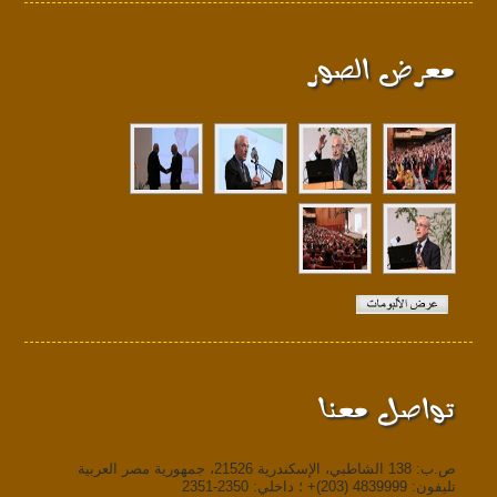
معرض الصور
تواصل معنا
ص.ب: 138 الشاطبي، الإسكندرية 21526، جمهورية مصر العربية
تليفون: 4839999 (203)+ ؛ داخلي: 2350-2351