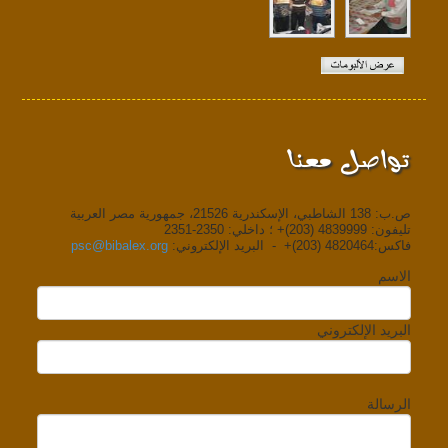
تواصل معنا
ص.ب: 138 الشاطبي، الإسكندرية 21526، جمهورية مصر العربية
تليفون: 4839999 (203)+ ؛ داخلي: 2350-2351
فاكس:4820464 (203)+ - البريد الإلكتروني:
psc@bibalex.org
الاسم
البريد الإلكتروني
الرسالة